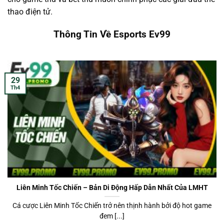
thao điện tử.
Thông Tin Về Esports Ev99
29
Th4
Liên Minh Tốc Chiến – Bản Di Động Hấp Dẫn Nhất Của LMHT
Cá cược Liên Minh Tốc Chiến trở nên thịnh hành bởi độ hot game
đem [...]