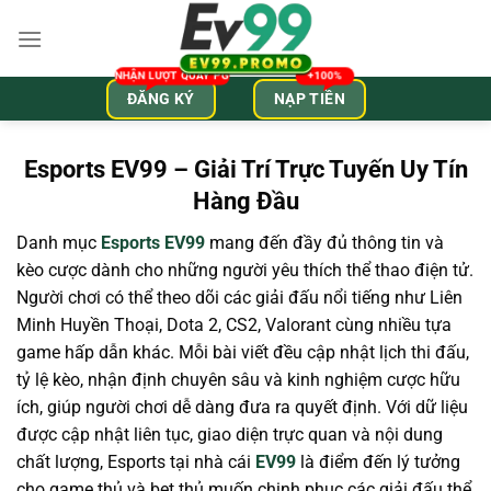
Bỏ
qua
nội
dung
ĐĂNG KÝ
NẠP TIỀN
Esports EV99 – Giải Trí Trực Tuyến Uy Tín
Hàng Đầu
Danh mục
Esports EV99
mang đến đầy đủ thông tin và
kèo cược dành cho những người yêu thích thể thao điện tử.
Người chơi có thể theo dõi các giải đấu nổi tiếng như Liên
Minh Huyền Thoại, Dota 2, CS2, Valorant cùng nhiều tựa
game hấp dẫn khác. Mỗi bài viết đều cập nhật lịch thi đấu,
tỷ lệ kèo, nhận định chuyên sâu và kinh nghiệm cược hữu
ích, giúp người chơi dễ dàng đưa ra quyết định. Với dữ liệu
được cập nhật liên tục, giao diện trực quan và nội dung
chất lượng, Esports tại nhà cái
EV99
là điểm đến lý tưởng
cho game thủ và bet thủ muốn chinh phục các giải đấu thể