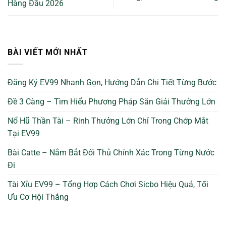
Hàng Đầu 2026
BÀI VIẾT MỚI NHẤT
Đăng Ký EV99 Nhanh Gọn, Hướng Dẫn Chi Tiết Từng Bước
Đề 3 Càng – Tìm Hiểu Phương Pháp Săn Giải Thưởng Lớn
Nổ Hũ Thần Tài – Rinh Thưởng Lớn Chỉ Trong Chớp Mắt
Tại EV99
Bài Catte – Nắm Bắt Đối Thủ Chính Xác Trong Từng Nước
Đi
Tài Xỉu EV99 – Tổng Hợp Cách Chơi Sicbo Hiệu Quả, Tối
Ưu Cơ Hội Thắng