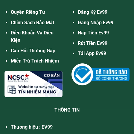
Quyền Riêng Tư
Đăng Ký Ev99
Chính Sách Bảo Mật
Đăng Nhập Ev99
Điều Khoản Và Điều
Nạp Tiền Ev99
Kiện
Rút Tiền Ev99
Câu Hỏi Thường Gặp
Tải App Ev99
Miễn Trừ Trách Nhiệm
THÔNG TIN
Thương hiệu
:
EV99