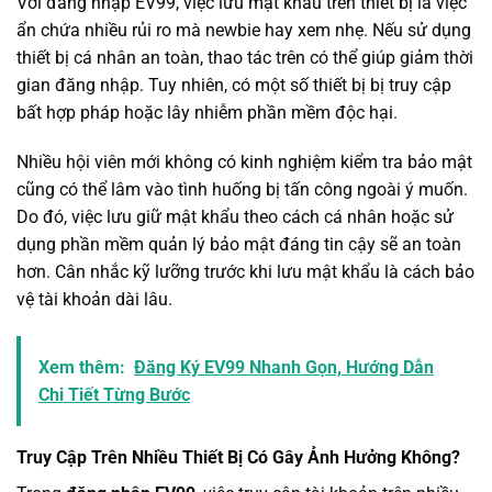
Với đăng nhập EV99, việc lưu mật khẩu trên thiết bị là việc
ẩn chứa nhiều rủi ro mà newbie hay xem nhẹ. Nếu sử dụng
thiết bị cá nhân an toàn, thao tác trên có thể giúp giảm thời
gian đăng nhập. Tuy nhiên, có một số thiết bị bị truy cập
bất hợp pháp hoặc lây nhiễm phần mềm độc hại.
Nhiều hội viên mới không có kinh nghiệm kiểm tra bảo mật
cũng có thể lâm vào tình huống bị tấn công ngoài ý muốn.
Do đó, việc lưu giữ mật khẩu theo cách cá nhân hoặc sử
dụng phần mềm quản lý bảo mật đáng tin cậy sẽ an toàn
hơn. Cân nhắc kỹ lưỡng trước khi lưu mật khẩu là cách bảo
vệ tài khoản dài lâu.
Xem thêm:
Đăng Ký EV99 Nhanh Gọn, Hướng Dẫn
Chi Tiết Từng Bước
Truy Cập Trên Nhiều Thiết Bị Có Gây Ảnh Hưởng Không?