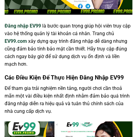
Đăng nhập EV99
là bước quan trọng giúp hội viên truy cập
vào hệ thống quản lý tài khoản cá nhân. Trang chủ
EV99.com
xây dựng quy trình đăng nhập dễ dàng nhưng
cũng đảm bảo tính bảo mật cần thiết. Hãy truy cập đúng
cách ngay bây giờ để sử dụng dịch vụ ổn định và liền
mạch hơn.
Các Điều Kiện Để Thực Hiện Đăng Nhập EV99
Để tham gia trải nghiệm nền tảng, người chơi cần thoả
mãn một vài điều kiện nhất định nhằm đảm bảo quá trình
đăng nhập diễn ra hiệu quả và tuân thủ chính sách của
nhà cung cấp dịch vụ.