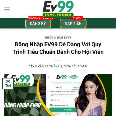
Bỏ
qua
nội
dung
ĐĂNG KÝ
NẠP TIỀN
HƯỚNG DẪN EV99
Đăng Nhập EV99 Dễ Dàng Với Quy
Trình Tiêu Chuẩn Dành Cho Hội Viên
ĐĂNG VÀO
29 THÁNG 4, 2026
BỞI
ADMIN
29
Th4