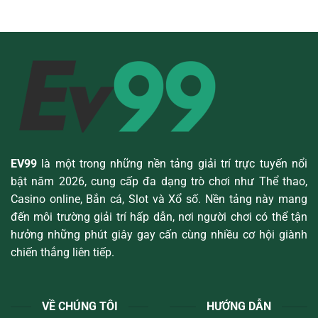
EV99
là một trong những nền tảng giải trí trực tuyến nổi
bật năm 2026, cung cấp đa dạng trò chơi như Thể thao,
Casino online, Bắn cá, Slot và Xổ số. Nền tảng này mang
đến môi trường giải trí hấp dẫn, nơi người chơi có thể tận
hưởng những phút giây gay cấn cùng nhiều cơ hội giành
chiến thắng liên tiếp.
VỀ CHÚNG TÔI
HƯỚNG DẪN