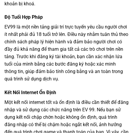
khoản bị khoá.
Độ Tuổi Hợp Pháp
EV99 là một nền tảng giải trí trực tuyến yêu cầu người chơi
ít nhất phải đủ 18 tuổi trở lên. Điều này nhằm tuân thủ theo
chính sách pháp lý hiện hành và đảm bảo người chơi có
đầy đủ khả năng để tham gia tất cả các trò chơi trên nền
tảng. Trước khi đăng ký tài khoản, bạn cần xác nhận lứa
tuổi của mình bằng các bước đăng ký hoặc xác minh
thông tin, giúp đảm bảo tính công bằng và an toàn trong
quá trình sử dụng dịch vụ.
Kết Nối Internet Ổn Định
Một kết nối internet tốt và ổn định là điều cần thiết để đăng
nhập và sử dụng các chức năng trên EV 99. Nếu bạn sử
dụng kết nối chập chờn hoặc không ổn định, quá trình
đăng nhập có thể bị chậm hoặc ngắt kết nối, ảnh hưởng
đến quá trình chơi game và thanh toán của bạn. Vì vậy, cần