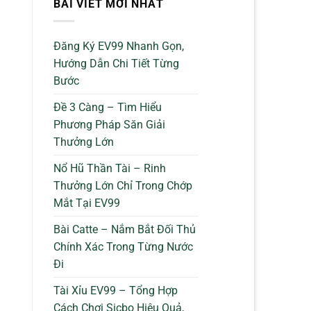
BÀI VIẾT MỚI NHẤT
Đăng Ký EV99 Nhanh Gọn,
Hướng Dẫn Chi Tiết Từng
Bước
Đề 3 Càng – Tìm Hiểu
Phương Pháp Săn Giải
Thưởng Lớn
Nổ Hũ Thần Tài – Rinh
Thưởng Lớn Chỉ Trong Chớp
Mắt Tại EV99
Bài Catte – Nắm Bắt Đối Thủ
Chính Xác Trong Từng Nước
Đi
Tài Xỉu EV99 – Tổng Hợp
Cách Chơi Sicbo Hiệu Quả,