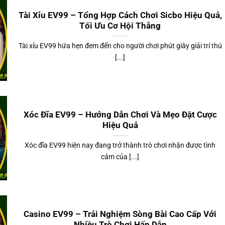
Tài Xỉu EV99 – Tổng Hợp Cách Chơi Sicbo Hiệu Quả,
Tối Ưu Cơ Hội Thắng
Tài xỉu EV99 hứa hẹn đem đến cho người chơi phút giây giải trí thú
[...]
Xóc Đĩa EV99 – Hướng Dẫn Chơi Và Mẹo Đặt Cược
Hiệu Quả
Xóc đĩa EV99 hiện nay đang trở thành trò chơi nhận được tình
cảm của [...]
Casino EV99 – Trải Nghiệm Sòng Bài Cao Cấp Với
Nhiều Trò Chơi Hấp Dẫn