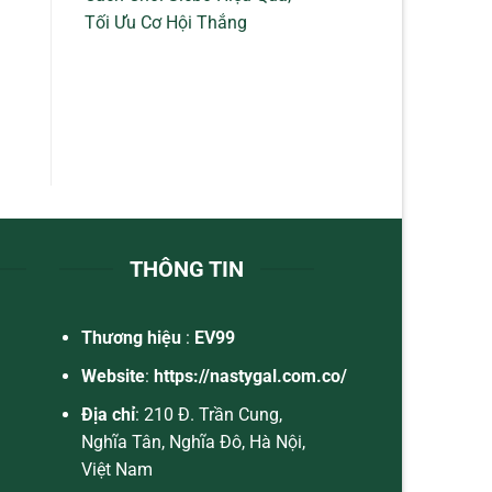
Tối Ưu Cơ Hội Thắng
THÔNG TIN
Thương hiệu
:
EV99
Website
:
https://nastygal.com.co/
Địa chỉ
: 210 Đ. Trần Cung,
Nghĩa Tân, Nghĩa Đô, Hà Nội,
Việt Nam