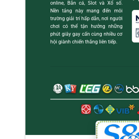
online, Bắn cá, Slot và Xổ số.
Nền tảng này mang đến môi
trường giải trí hấp dẫn, nơi người
chơi có thể tận hưởng những
phút giây gay cấn cùng nhiều cơ
hội giành chiến thắng liên tiếp.