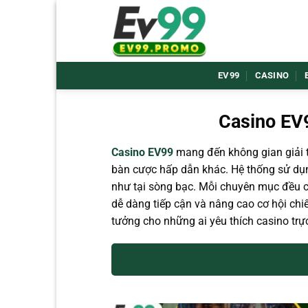
Bỏ
qua
nội
dung
EV99
CASINO
Casino EV9
Casino EV99
mang đến không gian giải tr
bàn cược hấp dẫn khác. Hệ thống sử dụng
như tại sòng bạc. Mỗi chuyên mục đều cu
dễ dàng tiếp cận và nâng cao cơ hội chi
tưởng cho những ai yêu thích casino trự