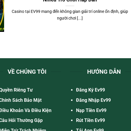
Casino tại EV99 mang đến không gian giải trí online ổn định, giúp
người chơi [...]
VỀ CHÚNG TÔI
HƯỚNG DẪN
Quyền Riêng Tư
Đăng Ký Ev99
Chính Sách Bảo Mật
Đăng Nhập Ev99
Điều Khoản Và Điều Kiện
Nạp Tiền Ev99
Câu Hỏi Thường Gặp
Rút Tiền Ev99
Miễn Trừ Trách Nhiệm
Tải App Ev99